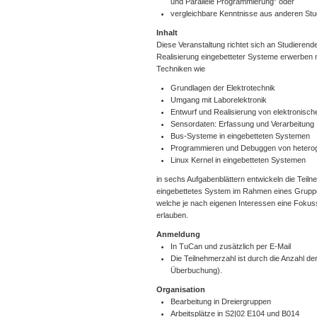
und Parallele Programmierung” oder
vergleichbare Kenntnisse aus anderen St
Inhalt
Diese Veranstaltung richtet sich an Studierend
Realisierung eingebetteter Systeme erwerben
Techniken wie
Grundlagen der Elektrotechnik
Umgang mit Laborelektronik
Entwurf und Realisierung von elektronisc
Sensordaten: Erfassung und Verarbeitung
Bus-Systeme in eingebetteten Systemen
Programmieren und Debuggen von heterog
Linux Kernel in eingebetteten Systemen
in sechs Aufgabenblättern entwickeln die Teiln
eingebettetes System im Rahmen eines Gruppe
welche je nach eigenen Interessen eine Fokus
erlauben.
Anmeldung
In TuCan und zusätzlich per E-Mail
Die Teilnehmerzahl ist durch die Anzahl de
Überbuchung).
Organisation
Bearbeitung in Dreiergruppen
Arbeitsplätze in S2|02 E104 und B014