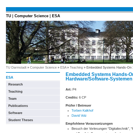
TU
|
Computer Science
|
ESA
TU Darmstadt
»
Computer Science
»
ESA
»
Teaching
» Embedded Systems Hands-On 1 
Embedded Systems Hands-On 1
ESA
Hardware/Software-Systemen
Research
Art:
P4
Teaching
Credits:
6 CP
Team
Prüfer / Betreuer
Publications
Torben Kalkhof
Software
David Volz
Student Theses
Empfohlene Voraussetzungen
Besuch der Vorlesungen “Digitaltechnik”,